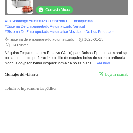
la empaquetadora Pre-hecha de aislamiento
de relleno del vacío del bolso de la carne
Contacta Ahora
#
La Albóndiga Automatizó El Sistema De Empaquetado
#
Sistema De Empaquetado Automatizado Vertical
#
Sistema De Empaquetado Automático Mezclado De Los Productos
sistema de empaquetado automatizado
2026-01-15
141 vistas
Máquina Empaquetadora Rotativa (Vacío) para Bolsas Tipo bolsas stand-up
bolsa de pie con perforación bolsillo de esquina bolsa de sellado ordinaria
mochila doypack forma doypack forma de bolsa plana ...
Ver más
Mensajes del visitante
Deja un mensaje
Todavía no hay comentarios públicos