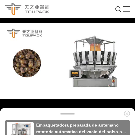
Empaquetadora preparada de antemano
rotatoria automática del vacío del bolso para