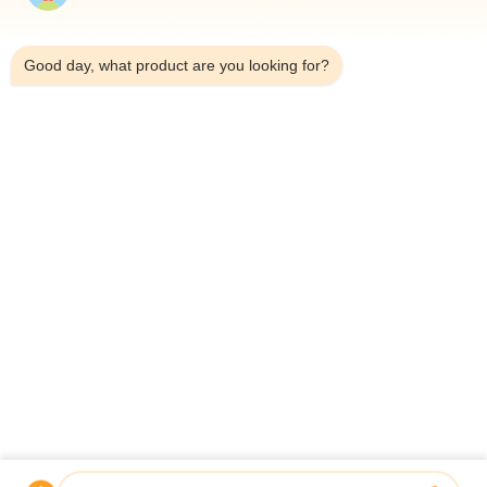
10:10 AM
Good day, what product are you looking for?
Teléfono：0086-18923335619
Correo electrónico：sales@toupack.com
SOBRE NOSOTROS
Perfil de la empresa
Recorrido por la fábrica
Control de calidad
Mapa del Sitio
Política de privacidad
China buena calidad Pesadora multicabezal