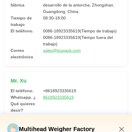
fábrica
desarrollo de la antorcha, Zhongshan,
Guangdong, China.
Tiempo de
08:30-18:00
trabajo
El teléfono.
0086-18923335619(Tiempo de trabajo)
0086-18923335619(Tiempo fuera del
trabajo)
Correo
sales@toupack.com
electrónico
Mr. Xu
El teléfono.
+8618923335619
Whatsapp. ¿
8618923335619
Qué quieres
decir?
En WeChat
toupack2009
Correo
sales@toupack.com
Multihead Weigher Factory
electrónico