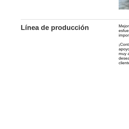
Línea de producción
Mejor
esfue
impor
¡Cont
apoyo
muy a
desea
clien