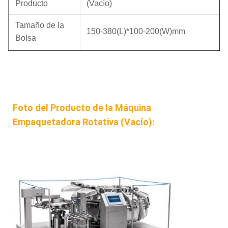
Producto
(Vacío)
Tamaño de la
150-380(L)*100-200(W)mm
Bolsa
bolsas planas, bolsas de papel de
Tipo de Bolsa
aluminio, bolsa plana compuesta
Foto del Producto de la Máquina
Velocidad de
20-55 BPM
Empaquetado
Empaquetadora Rotativa (Vacío):
Suministro de
3 fases 380V AC±10% 50Hz
Energía
Potencia
2.0kW/unidad
Utilizada