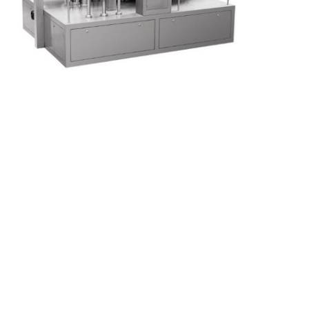
Consumo de
5-8kg f/cm³, Consumo de
Aire
aire:0.4m³/min
Ruido de
Dentro de 80db (dentro de 1m)
Funcionamiento
Método de
Apertura de la
Apertura de bolsa al vacío
Bolsa
Función de
Transporte por canaleta
Salida
1. Sin bolsa o material, se niega a
sellar
Estado de
2. Alarma de sobrecarga del
Alarma
equipo