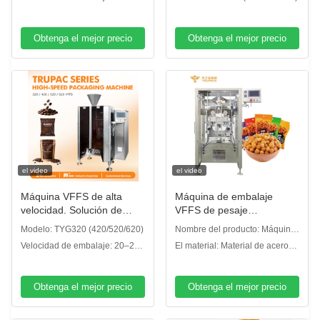
nueces con salida de 80-
de alimentos en gránulos
Vertical; Sello Trasero: Línea
bolsas/min
200 bolsas/mínimo
Recta; Tipo de corte: corte de
Obtenga el mejor precio
Obtenga el mejor precio
el video
el video
Máquina VFFS de alta
Máquina de embalaje
velocidad. Solución de
VFFS de pesaje
embalaje de sello de
automático de alta
Modelo: TYG320 (420/520/620)
Nombre del producto: Máquina
relleno de forma vertical
velocidad para cabeza
de embalaje de sello de
Velocidad de embalaje: 20–200
El material: Material de acero
automática para alimentos
múltiple
llenado de forma vertical
bolsas/min
inoxidable 304 con superficie
y alimentos para mascotas.
glaseada
Obtenga el mejor precio
Obtenga el mejor precio