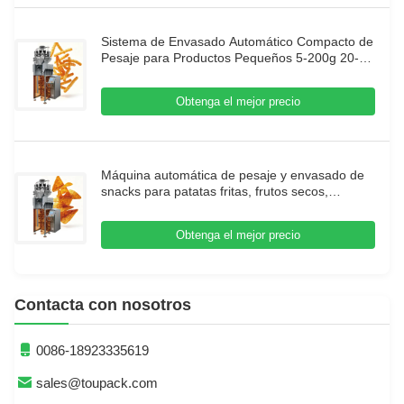
Sistema de Envasado Automático Compacto de
Pesaje para Productos Pequeños 5-200g 20-
200 Bolsas/Min con Diseño Modular y Control
de Alta Precisión
Obtenga el mejor precio
Máquina automática de pesaje y envasado de
snacks para patatas fritas, frutos secos,
caramelos y gránulos, 5-200g, línea de
envasado con sensor digital de alta velocidad
Obtenga el mejor precio
Contacta con nosotros
0086-18923335619
sales@toupack.com