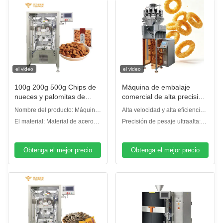
el video
el video
100g 200g 500g Chips de
Máquina de embalaje
nueces y palomitas de
comercial de alta precisión
maíz máquina de pesado
de pesaje de forma de
Nombre del producto: Máquina
Alta velocidad y alta eficiencia:
de embalaje de alta
llenado de sello máquina
de embalaje de sello de
Velocidad de embalaje 20–200
El material: Material de acero
Precisión de pesaje ultraalta:
velocidad
de embalaje de bolsas
llenado de forma vertical
paquetes/min, funcionamiento
inoxidable 304 con superficie
Precisión de ±0,2 g, reduce
equipo de sellado
continuo totalmente automático.
glaseada
eficazmente el desperdicio de
Obtenga el mejor precio
material.
Obtenga el mejor precio