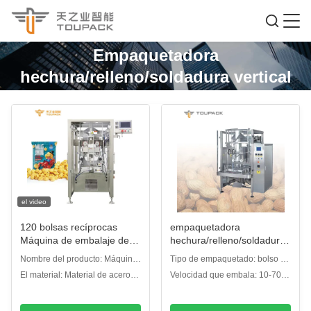
Empaquetadora
hechura/relleno/soldadura vertical
el video
120 bolsas recíprocas
empaquetadora
Máquina de embalaje de
hechura/relleno/soldadura
alta velocidad
vertical de 420m m VFFS
Nombre del producto: Máquina
Tipo de empaquetado: bolso de
70bpm para el cacahuete
de embalaje de sello de
la almohada, bolso del
El material: Material de acero
Velocidad que embala: 10-70
llenado de forma vertical
escudete, saco de arena del
inoxidable 304 con superficie
bpm
agujero, bolso de vacío
glaseada