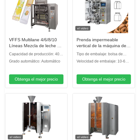
el video
VFFS Multilane 4/6/8/10
Prenda impermeable
Líneas Mezcla de leche 3
vertical de la máquina de
en 1 Café Instantáneo
ensacar del sello del
Capacidad de producción: 40
Tipo de embalaje: bolsa de
Azúcar en polvo de llenado
formulario del SUS 520m
bolsas/minuto
almohada, bolsa de fuelle,
Grado automático: Automático
Velocidad de embalaje: 10-60
automático máquina de
m 60bpm para la comida
bolsa de perforación
lpm
embalaje de palillo
Obtenga el mejor precio
Obtenga el mejor precio
el video
el video