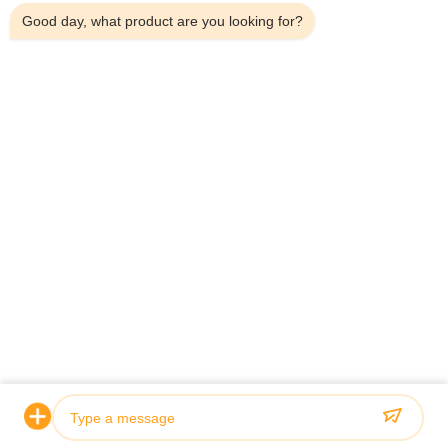
Good day, what product are you looking for?
Teléfono：0086-18923335619
Correo electrónico：sales@toupack.com
SOBRE NOSOTROS
Perfil de la empresa
Recorrido por la fábrica
Control de calidad
Mapa del Sitio
Política de privacidad
China buena calidad Pesadora multicabezal
Proveedor. Derecho de autor 2020-2026 GUANGDONG TOUPACK
INTELLIGENT EQUIPMENT CO., LTD Todos los derechos reservados.