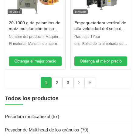
el video
el video
20-1000 g de palomitas de
Empaquetadora vertical de
maíz multifunción bolso
alta velocidad del sello de
automático de granulados
plástico V520 para el polvo
Nombre del producto: Máquina
Garantía: 1Year
de alimentos bolsita de
del albumen
de embalaje de sello de
El material: Material de acero
uso: Bolso de la almohada del
sello trasero máquina de
automáticamente
llenado de forma vertical
inoxidable 304 con superficie
bagger de la industria
pesado de embalaje
glaseada
alimentaria, bolso del escudete
Obtenga el mejor precio
Obtenga el mejor precio
1
2
3
Todos los productos
Pesadora multicabezal
(57)
Pesador de Multihead de los gránulos
(70)