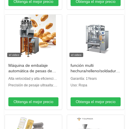
Obtenga el mejor precio
Obtenga el mejor precio
el video
el video
Máquina de embalaje
función multi
automática de pesas de
hechura/relleno/soldadura
alta velocidad para
vertical de la
Alta velocidad y alta eficiencia:
Garantía: 1Years
bocadillos Nueces
empaquetadora 80bpm de
Velocidad de embalaje 20–200
Precisión de pesaje ultraalta:
Uso: Ropa
Gránulos 5-200g con
420m m
paquetes/min, funcionamiento
Precisión de ±0,2 g, reduce
sensor digital 20-200
continuo totalmente automático.
eficazmente el desperdicio de
bolsas/min Solución de
material.
Obtenga el mejor precio
Obtenga el mejor precio
embalaje de alimentos