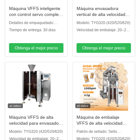
Máquina VFFS inteligente
Máquina envasadora
con control servo completo
vertical de alta velocidad
de alta velocidad y
con pesadora multicabezal
Detalles de empaquetado:
Modelo: TYG320 (420/520/620)
algoritmo inteligente
para snacks, patatas fritas,
embalaje de caja de madera
Tiempo de entrega: 30 dias
Velocidad de embalaje: 20–200
avanzado para el embalaje
frutos secos y bolsas de
bolsas/min
de alimentos
comida para mascotas
Obtenga el mejor precio
Obtenga el mejor precio
el video
el video
Máquina VFFS de alta
Máquina de embalaje
velocidad para envasado
VFFS de alta velocidad
de alimentos para
accionada por servo para
Modelo: TYG320 (420/520/620)
Patrón de sellado: Sello
mascotas, refrigerios y
aplicaciones de embalaje
Horizontal: Línea Recta / Franja
Velocidad de embalaje: 20–200
Modelo: TYG320 (420/520/620)