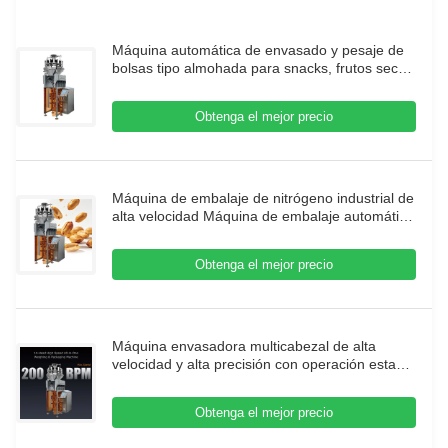
Máquina automática de envasado y pesaje de
bolsas tipo almohada para snacks, frutos secos
y gránulos de 5-200g, equipo de envasado de
alimentos de alta velocidad
Obtenga el mejor precio
Máquina de embalaje de nitrógeno industrial de
alta velocidad Máquina de embalaje automática
Máquina de sellado de bolsas Máquina de
embalaje
Obtenga el mejor precio
Máquina envasadora multicabezal de alta
velocidad y alta precisión con operación estable
de 20-200 bolsas/min para envasado de bolsas
pequeñas
Obtenga el mejor precio