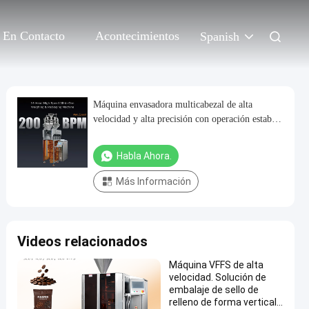
 En Contacto
Acontecimientos
Spanish
Máquina envasadora multicabezal de alta
velocidad y alta precisión con operación estable
de 20-200 bolsas/min para envasado de bolsas
pequeñas
Habla Ahora.
Más Información
Videos relacionados
Máquina VFFS de alta
velocidad. Solución de
embalaje de sello de
relleno de forma vertical