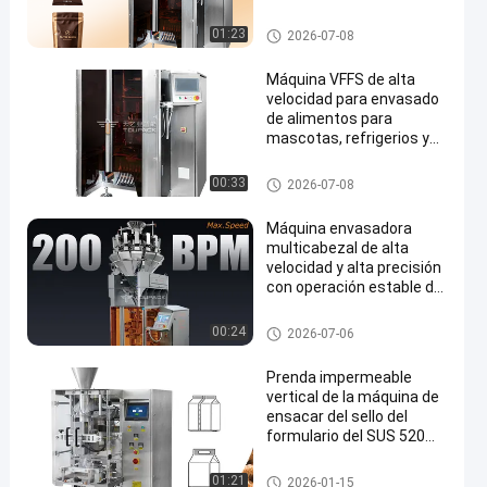
automática para
alimentos y alimentos
Empaquetadora hechura/relle
01:23
2026-07-08
para mascotas.
no/soldadura vertical
Máquina VFFS de alta
velocidad para envasado
de alimentos para
mascotas, refrigerios y
nueces con salida de 80-
200 bolsas/mínimo
Empaquetadora hechura/relle
00:33
2026-07-08
no/soldadura vertical
Máquina envasadora
multicabezal de alta
velocidad y alta precisión
con operación estable de
20-200 bolsas/min para
envasado de bolsas
Empaquetadora hechura/relle
00:24
2026-07-06
pequeñas
no/soldadura vertical
Prenda impermeable
vertical de la máquina de
ensacar del sello del
formulario del SUS 520m
m 60bpm para la comida
Empaquetadora hechura/relle
01:21
2026-01-15