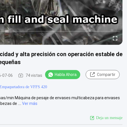
idad y alta precisión con operación estable de
pequeñas
Habla Ahora.
Compartir
6-07-06
74 vistas
Empaquetadora de VFFS 420
olsas/min Máquina de pesaje de envases multicabeza para envases
ezas de ....
Ver más
Deja un mensaje