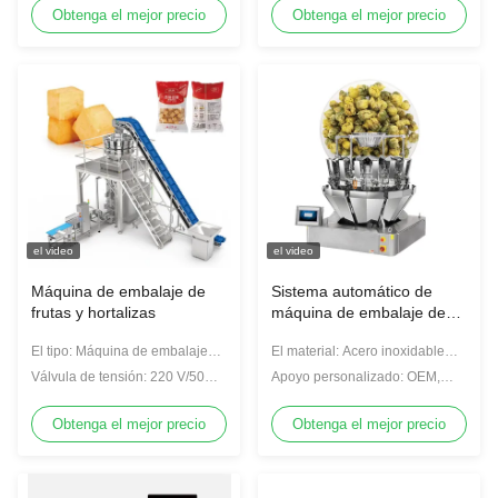
bolsas
embalaje de nueces
Obtenga el mejor precio
Obtenga el mejor precio
el video
el video
Máquina de embalaje de
Sistema automático de
frutas y hortalizas
máquina de embalaje de
granos de café y té de
El tipo: Máquina de embalaje
El material: Acero inoxidable
combinación de múltiples
multifunción
304/316
cabezas
Válvula de tensión: 220 V/50
Apoyo personalizado: OEM,
Hz, 60 Hz
ODM
Obtenga el mejor precio
Obtenga el mejor precio