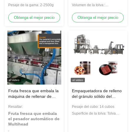
220V/50Hz
inoxidables
ensalada de las legumbres
Pesaje de la gama: 2-2500g
Volumen de la tolva::
de frutas
0.8L/0.5L/1.6L/2.5L/5.0L
Obtenga el mejor precio
Obtenga el mejor precio
el video
el video
Fruta fresca que embala la
Empaquetadora de relleno
máquina de rellenar de
del gránulo sólido del
Multihead del pesador
sistema Multihead del
Resaltar:
Pesaje del cubo: 14 cubos
tomate automático del
pesador automático del
gránulo del pequeño
OEM
Fruta fresca que embala
Superficie de la tolva: Tolva
el pesador automático de
tolva de la placa/de la placa
Multihead
llanas del hoyuelo
,