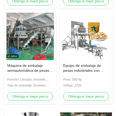
madera
Obtenga el mejor precio
Obtenga el mejor precio
el video
Máquina de embalaje
Equipo de embalaje de
semiautomática de pesas
pesas industriales con
de cabeza múltiple 12/14
varias cabezas palomitas
Función: Llenado, envuelto,
Peso: 500 kg
de maíz de maíz de maíz
tapado, sellado, recuento
de maíz de maíz de maíz
Tipo de embalaje: Envases,
Voltaje: 220V
de maíz de maíz de maíz
cajas, botellas
de maíz de maíz de maíz
Obtenga el mejor precio
Obtenga el mejor precio
de maíz de maíz de maíz
de maíz de maíz de maíz
de maíz de maíz de maíz
de maíz de maíz de maíz