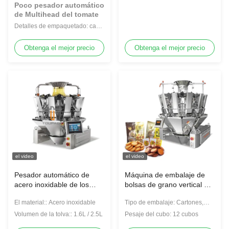
Poco pesador automático
de Multihead del tomate
Detalles de empaquetado: caso
de madera
Obtenga el mejor precio
Obtenga el mejor precio
el video
el video
Pesador automático de
Máquina de embalaje de
acero inoxidable de los
bolsas de grano vertical de
gránulos 2.5L Multihead
pesas automáticas de
El material:: Acero inoxidable
Tipo de embalaje: Cartones,
cabeza múltiple Máquina
latas, botellas, bolsas para
de embalaje de granos de
Volumen de la tolva:: 1.6L / 2.5L
Pesaje del cubo: 12 cubos
levantarse, bolsas, películas,
frijoles Máquina de