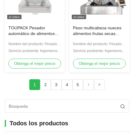
el video
el video
TOUPACK Pesador
Peso multicabeza nueces
automático de alimentos
alimentos frutas secas
congelados Balanzas
chocolate frijoles pollo
Nombre del producto: Pesadora
Nombre del producto: Pesadora
digitales de 14 cabezas
dulces galletas bananas
multicabezal
multicabezal
papas fritas cremallera
Servicio postventa: Ingenieros
Servicio postventa: Ingenieros
bolsa de empaque
disponibles para el servicio de
disponibles para el servicio de
máquina
máquinas en el extranjero
máquinas en el extranjero
Obtenga el mejor precio
Obtenga el mejor precio
1
2
3
4
5
Todos los productos