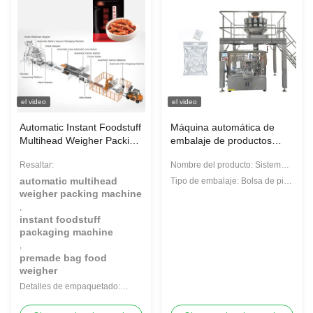
el video
el video
Automatic Instant Foodstuff
Máquina automática de
Multihead Weigher Packing
embalaje de productos
Machine Premade Bag
para el hogar para
Resaltar:
Nombre del producto: Sistema
Food Packaging Machines
pesadores de varias
de envasado con pesadora
cabezas
automatic multihead
Tipo de embalaje: Bolsa de pie,
multicabezal
weigher packing machine
bolsas, bolsa
,
instant foodstuff
packaging machine
,
premade bag food
weigher
Detalles de empaquetado:
Embalaje de estuches de