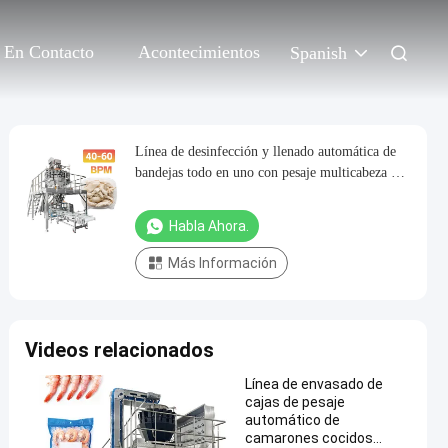
 En Contacto
Acontecimientos
Spanish
Línea de desinfección y llenado automática de
bandejas todo en uno con pesaje multicabeza de
tornillo de alta precisión para carne pegajosa
Habla Ahora.
Más Información
Videos relacionados
Línea de envasado de
cajas de pesaje
automático de
camarones cocidos