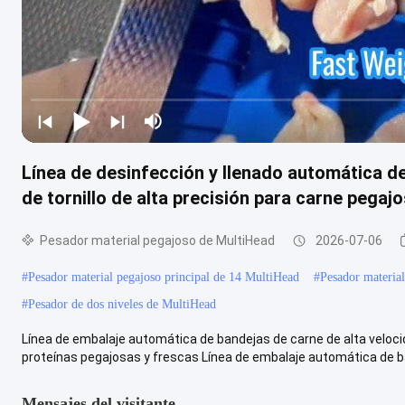
Línea de desinfección y llenado automática d
de tornillo de alta precisión para carne pegaj
Pesador material pegajoso de MultiHead
2026-07-06
#
Pesador material pegajoso principal de 14 MultiHead
#
Pesador materia
#
Pesador de dos niveles de MultiHead
Línea de embalaje automática de bandejas de carne de alta veloci
proteínas pegajosas y frescas Línea de embalaje automática de ban
Mensajes del visitante