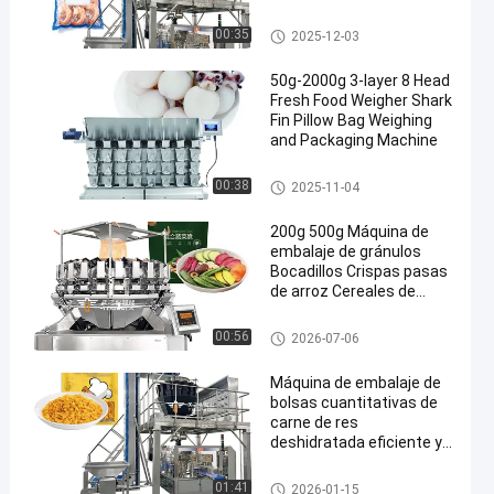
Empaquetadora de
llenado y envasado de
Pesador material pegajoso de
00:35
2025-12-03
camarones frescos
MultiHead
congelados para
50g-2000g 3-layer 8 Head
bandejas
Fresh Food Weigher Shark
Fin Pillow Bag Weighing
and Packaging Machine
Pesador material pegajoso de
00:38
2025-11-04
MultiHead
200g 500g Máquina de
embalaje de gránulos
Bocadillos Crispas pasas
de arroz Cereales de
arroz Caramelos Nueces
Galletas cacahuetes
Pesadora multicabezal
00:56
2026-07-06
Semillas Jujuba Máquina
de embalaje
Máquina de embalaje de
bolsas cuantitativas de
carne de res
deshidratada eficiente y
lista para comer
Pesador material pegajoso de
01:41
2026-01-15