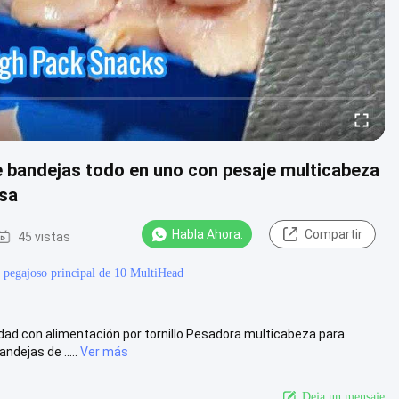
e bandejas todo en uno con pesaje multicabeza
osa
Habla Ahora.
Compartir
45 vistas
l pegajoso principal de 10 MultiHead
dad con alimentación por tornillo Pesadora multicabeza para
dejas de .....
Ver más
Deja un mensaje