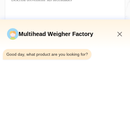
Envíe ahora
Multihead Weigher Factory
5:16 AM
Good day, what product are you looking for?
Teléfono：0086-18923335619
Correo electrónico：sales@toupack.com
SOBRE NOSOTROS
Perfil de la empresa
Recorrido por la fábrica