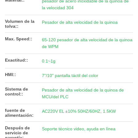
Material::
pesador de acero inoxidable de la quinoa de
la velocidad 304
Volumen de la
Pesador de alta velocidad de la quinoa
tolva::
Max. Speed::
65-120 pesador de alta velocidad de la quinoa
de WPM
Exactitud::
0.1~1g
HMI::
7"/10" pantalla táctil del color
Sistema de
Pesador de alta velocidad de la quinoa de
control::
MCU/del PLC
fuente de
AC220V EL ±10% 50HZ/60HZ, 1.5KW
alimentación:
Después de
Soporte técnico video, ayuda en línea
servicio de
garantía: