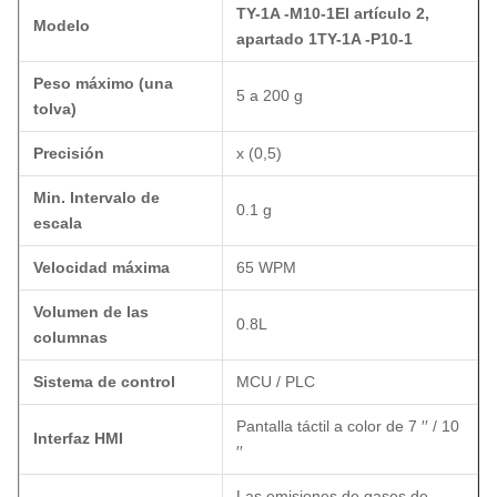
TY-1A -M10-1
El artículo 2,
Modelo
apartado 1
TY-1A -P10-1
Peso máximo (una
5 a 200 g
tolva)
Precisión
x (0,5)
Min. Intervalo de
0.1 g
escala
Velocidad máxima
65 WPM
Volumen de las
0.8L
columnas
Sistema de control
MCU / PLC
Pantalla táctil a color de 7 ′′ / 10
Interfaz HMI
′′
Las emisiones de gases de