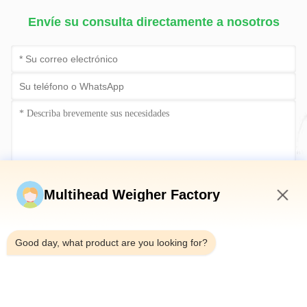
Envíe su consulta directamente a nosotros
Envíe ahora
Multihead Weigher Factory
3:18 AM
Good day, what product are you looking for?
Teléfono：0086-18923335619