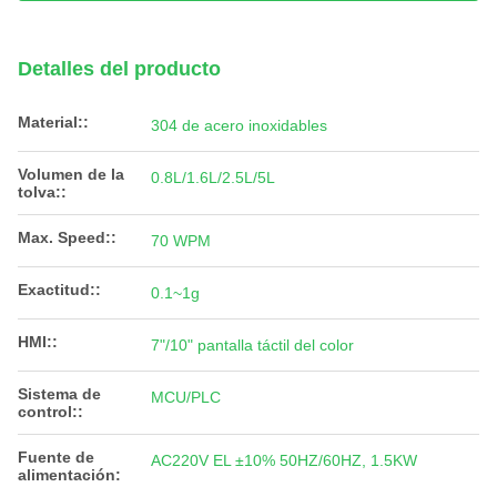
Detalles del producto
Material::
304 de acero inoxidables
Volumen de la
0.8L/1.6L/2.5L/5L
tolva::
Max. Speed::
70 WPM
Exactitud::
0.1~1g
HMI::
7"/10" pantalla táctil del color
Sistema de
MCU/PLC
control::
Fuente de
AC220V EL ±10% 50HZ/60HZ, 1.5KW
alimentación: