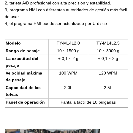
2, tarjeta A/D profesional con alta precisión y estabilidad.
3, programa HMI con diferentes autoridades de gestión más fácil
de usar.
4, el programa HMI puede ser actualizado por U-disco.
Modelo
TY-M14L2.0
TY-M14L2.5
Rango de pesaje
10 ~ 1500 g
10 ~ 3000 g
La exactitud del
± 0,1 ~ 2 g
± 0,1 ~ 2 g
pesaje
Velocidad máxima
100 WPM
120 WPM
de pesaje
Capacidad de las
2.0L
2.5L
tolvas
Panel de operación
Pantalla táctil de 10 pulgadas
Sistema de control
Unidad de valor
Fuente de
AC220V ± 10% 50HZ/60HZ 1,5 kW
alimentación
Dimensión del
Se aplicarán las siguientes medidas: