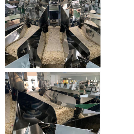
embalaje
Peso neto
450 kg de peso
Peso del embalaje
500 KGS