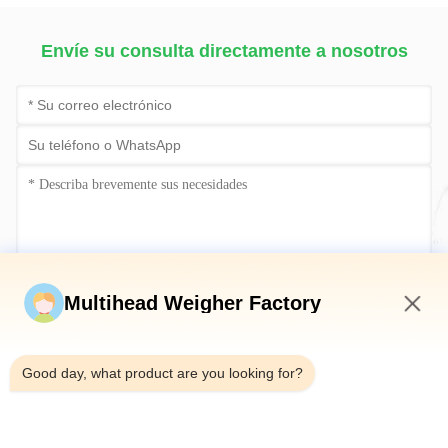
máquina de embalaje
Envíe su consulta directamente a nosotros
Envíe ahora
Multihead Weigher Factory
3:47 PM
Good day, what product are you looking for?