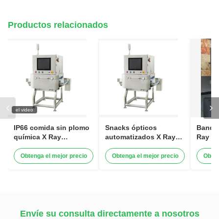
Productos relacionados
el video
IP66 comida sin plomo
Snacks ópticos
Banda 
química X Ray
automatizados X Ray
Ray S
Inspection Systems
Inspection Systems
de la 
Obtenga el mejor precio
Obtenga el mejor precio
Obten
Envíe su consulta directamente a nosotros