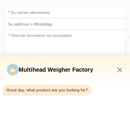
Envíe ahora
Multihead Weigher Factory
9:13 PM
Good day, what product are you looking for?
Teléfono：0086-18923335619
Correo electrónico：sales@toupack.com