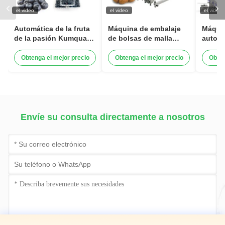
el video
el video
el video
Automática de la fruta
Máquina de embalaje
Máqui
de la pasión Kumquat
de bolsas de malla
automá
Jujube de invierno Caja
completa automática
calida
de plástico máquina de
con función de clip
bolsas
Obtenga el mejor precio
Obtenga el mejor precio
Obten
embalaje Blackberry
para la papa cebolla ajo
de ajo
Pesar línea de llenado
naranja verduras
cítric
de embalaje
máquina de embalaje
maqui
de bolsas de malla
de bol
moned
Envíe su consulta directamente a nosotros