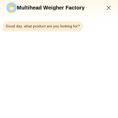
Multihead Weigher Factory
Envíe ahora
11:07 PM
Good day, what product are you looking for?
Teléfono：0086-18923335619
Correo electrónico：sales@toupack.com
SOBRE NOSOTROS
Perfil de la empresa
Recorrido por la fábrica
Control de calidad
Mapa del Sitio