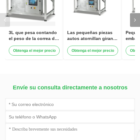
3L que pesa contando
Las pequeñas piezas
Peque
el peso de la correa del
autos atornillan giran la
embala
vibrador de la máquina
vibración de las nueces
plásti
que clasifica el equipo
que cuenta la máquina
que cu
Obtenga el mejor precio
Obtenga el mejor precio
Obten
Envíe su consulta directamente a nosotros