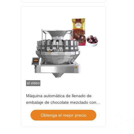
el video
Máquina automática de llenado de
embalaje de chocolate mezclado con
tapa y etiquetado de la línea de frutos
Obtenga el mejor precio
secos máquina de embalaje de
bocadillos