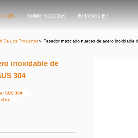
ductos
Sobre Nosotros
Éntrenos En
Contacto Con
d De Los Productos
>
Pesador mezclado nueces de acero inoxidable d
ro inoxidable de
SUS 304
el SUS 304
uctos