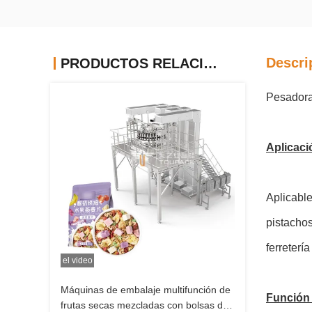
Descri
PRODUCTOS RELACIONADOS
Pesadora
Aplicaci
Aplicable
pistachos
ferreterí
el video
Máquinas de embalaje multifunción de
Función 
frutas secas mezcladas con bolsas de