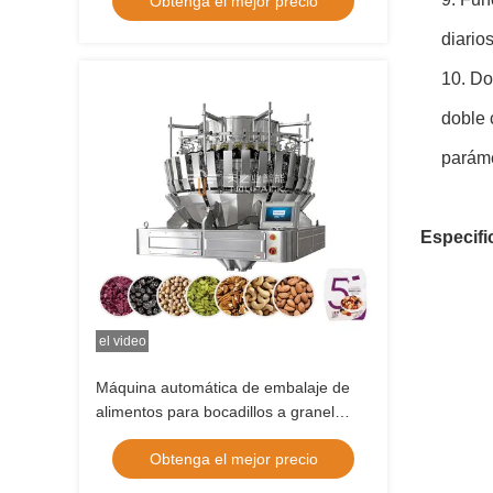
Obtenga el mejor precio
empaqueta para las nueces
diarios
10. Do
doble 
paráme
Especifi
el video
Máquina automática de embalaje de
alimentos para bocadillos a granel
galletas bolso de goma bolsa de bolso
Obtenga el mejor precio
máquina de llenado máquina de
embalaje de pesas de cabeza