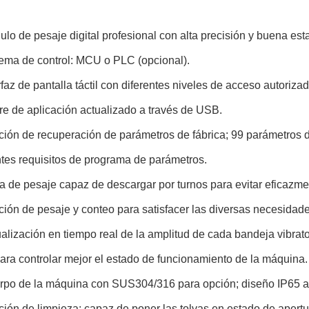
ulo de pesaje digital profesional con alta precisión y buena esta
tema de control: MCU o PLC (opcional).
erfaz de pantalla táctil con diferentes niveles de acceso autoriza
re de aplicación actualizado a través de USB.
ción de recuperación de parámetros de fábrica; 99 parámetros d
ntes requisitos de programa de parámetros.
va de pesaje capaz de descargar por turnos para evitar eficazm
ción de pesaje y conteo para satisfacer las diversas necesidades
ualización en tiempo real de la amplitud de cada bandeja vibrat
para controlar mejor el estado de funcionamiento de la máquina.
rpo de la máquina con SUS304/316 para opción; diseño IP65 a
ción de limpieza: capaz de poner las tolvas en estado de apertur