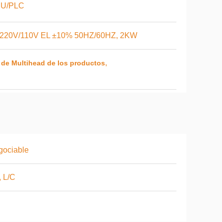
U/PLC
220V/110V EL ±10% 50HZ/60HZ, 2KW
,
 de Multihead de los productos
gociable
, L/C