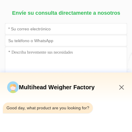
Envíe su consulta directamente a nosotros
Envíe ahora
Multihead Weigher Factory
4:29 PM
Good day, what product are you looking for?