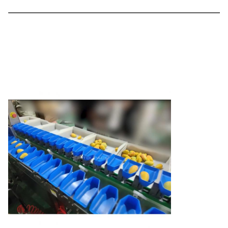
Modelo
TY-JYH104P115-01-11
Max.Peso
500 gramos
Precisión de
± 0,3 g
clasificación
Velocidad
de
300 bpm
clasificación
Interfaz HMI
Pantalla táctil en color
Tamaño del
Se aplicarán las siguientes medidas:
producto