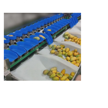
Sistema de
Controlador A/D de alta velocidad
control
Pre-
establecido
99
Prod, no.
Fuente de
una tensión de corriente AC220V ±
alimentación
10% de 50 Hz/60 Hz,0.6KW
Se trata de una muestra de las
Dimensión
características de los vehículos de
de la
transporte de mercancías, incluidos
máquina
los vehículos de transporte de
mercancías.