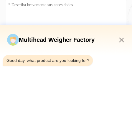
Envíe ahora
Multihead Weigher Factory
4:26 PM
Good day, what product are you looking for?
Teléfono：0086-18923335619
Correo electrónico：sales@toupack.com
SOBRE NOSOTROS
Perfil de la empresa