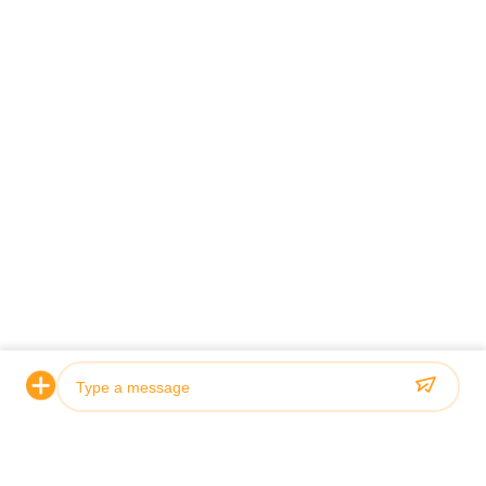
ACONTECIMIENTOS
Noticias
Casos De Trabajo
CONTACTA CON NOSOTROS
sales@toupack.com
Contacta ahora