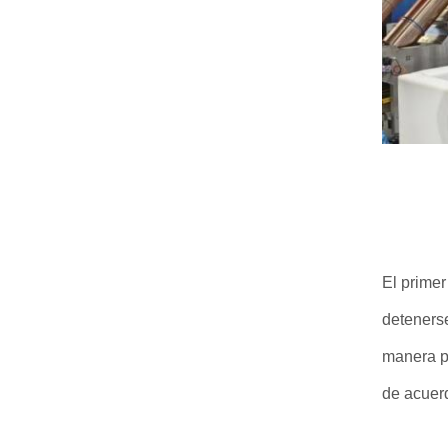
El primer
detenerse
manera pr
de acuerd