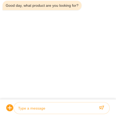
Good day, what product are you looking for?
Teléfono：0086-18923335619
Correo electrónico：sales@toupack.com
SOBRE NOSOTROS
Perfil de la empresa
Recorrido por la fábrica
Control de calidad
Mapa del Sitio
Política de privacidad
China buena calidad Pesadora multicabezal
Proveedor. Derecho de autor 2020-2026 GUANGDONG TOUPACK
INTELLIGENT EQUIPMENT CO., LTD Todos los derechos reservados.