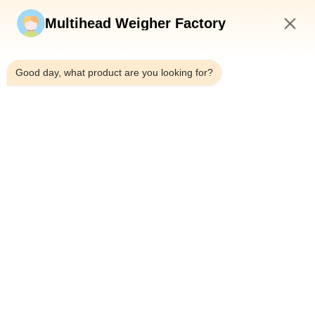
Envíe ahora
Multihead Weigher Factory
5:40 AM
Good day, what product are you looking for?
Teléfono：0086-18923335619
Correo electrónico：sales@toupack.com
SOBRE NOSOTROS
Perfil de la empresa
Recorrido por la fábrica
Control de calidad
Mapa del Sitio