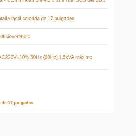
la Φ0.3mm, alambre Φ0.2*2mm del SUS del SUS
talla táctil colorida de 17 pulgadas
illisievert/hora
 AC220V±10% 50Hz (60Hz) 1.5kVA máximo
 de 17 pulgadas