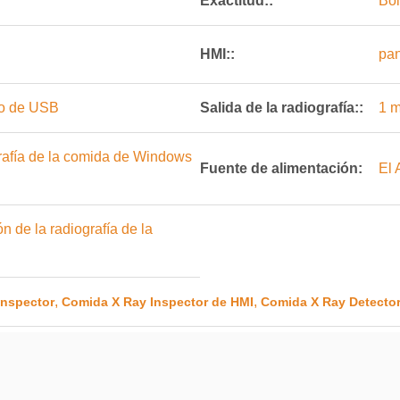
Exactitud::
Bo
HMI::
pan
to de USB
Salida de la radiografía::
1 m
grafía de la comida de Windows
Fuente de alimentación:
El
n de la radiografía de la
,
,
Inspector
Comida X Ray Inspector de HMI
Comida X Ray Detector