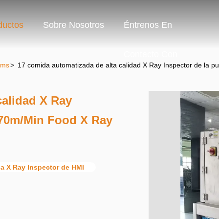
ductos
Sobre Nosotros
Éntrenos En
Contacto Con
ems
>
17 comida automatizada de alta calidad X Ray Inspector de la 
calidad X Ray
 70m/Min Food X Ray
a X Ray Inspector de HMI