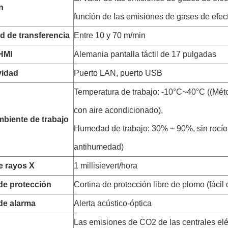
n
función de las emisiones de gases de efec
d de transferencia
Entre 10 y 70 m/min
 HMI
Alemania pantalla táctil de 17 pulgadas
vidad
Puerto LAN, puerto USB
Temperatura de trabajo: -10°C~40°C ((Méto
con aire acondicionado),
biente de trabajo
Humedad de trabajo: 30% ~ 90%, sin rocío 
antihumedad)
e rayos X
1 millisievert/hora
de protección
Cortina de protección libre de plomo (fácil
de alarma
Alerta acústico-óptica
Las emisiones de CO2 de las centrales el