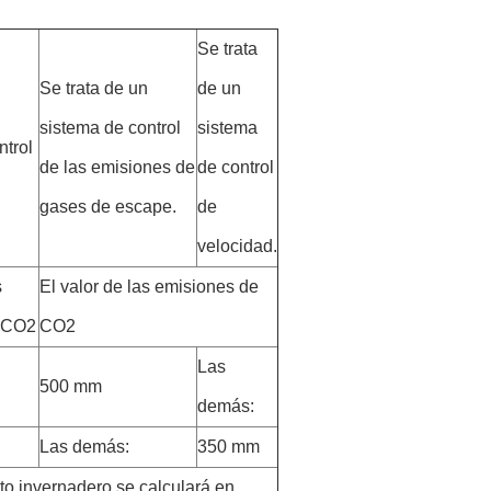
Se trata
Se trata de un
de un
sistema de control
sistema
ntrol
de las emisiones de
de control
gases de escape.
de
velocidad.
s
El valor de las emisiones de
 CO2
CO2
Las
500 mm
demás:
Las demás:
350 mm
to invernadero se calculará en