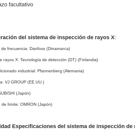
zo facultativo
ración del sistema de inspección de rayos X
:
 de frecuencia: Danfoss (Dinamarca)
e rayos X: Tecnología de detección (DT) (Finlandia)
icionado industrial: Pfannenberg (Alemania)
ía: VJ GROUP (EE.UU.)
UBISHI (Japón)
or de límite: OMRON (Japón)
lidad
Especificaciones del sistema de inspección de 