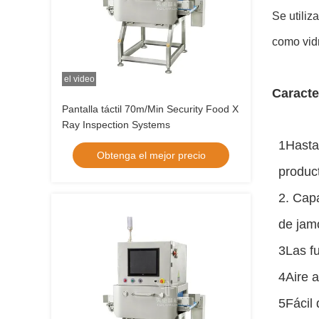
Se utiliz
como vidr
el video
Caracte
Pantalla táctil 70m/Min Security Food X
Ray Inspection Systems
1Hasta
Obtenga el mejor precio
produc
2. Cap
de jam
3Las f
4Aire 
5Fácil 